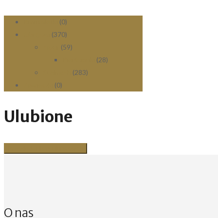
Bransoletki
(0)
Obrączki
(370)
Łazur
(59)
Pierścionki
(28)
Stelmach
(283)
Zawieszki
(0)
Ulubione
Przeglądaj listę ulubionych
O nas