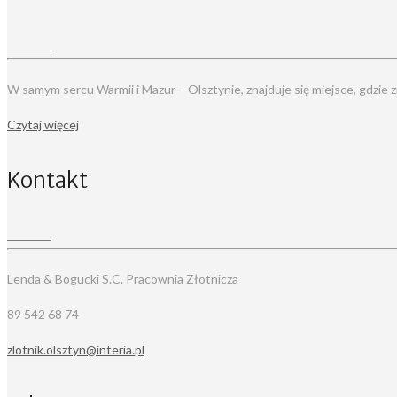
W samym sercu Warmii i Mazur – Olsztynie, znajduje się miejsce, gdzie 
Czytaj więcej
Kontakt
Lenda & Bogucki S.C. Pracownia Złotnicza
89 542 68 74
zlotnik.olsztyn@interia.pl