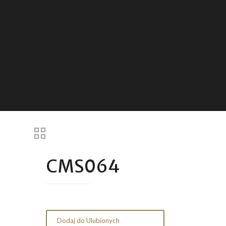
CMS064
Dodaj do Ulubionych