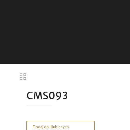
CMS093
Dodaj do Ulubionych