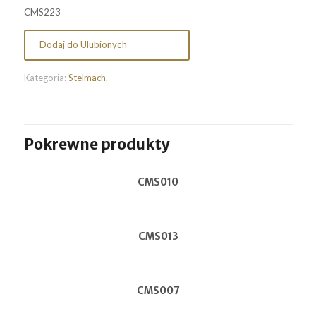
CMS223
Dodaj do Ulubionych
Kategoria:
Stelmach
.
Pokrewne produkty
CMS010
CMS013
CMS007