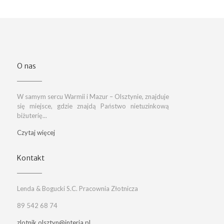
O nas
W samym sercu Warmii i Mazur – Olsztynie, znajduje
się miejsce, gdzie znajdą Państwo nietuzinkową
biżuterię...
Czytaj więcej
Kontakt
Lenda & Bogucki S.C. Pracownia Złotnicza
89 542 68 74
zlotnik.olsztyn@interia.pl