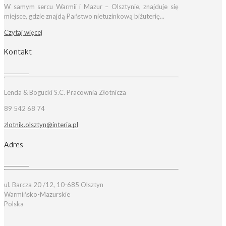
W samym sercu Warmii i Mazur – Olsztynie, znajduje się
miejsce, gdzie znajdą Państwo nietuzinkową biżuterię...
Czytaj więcej
Kontakt
Lenda & Bogucki S.C. Pracownia Złotnicza
89 542 68 74
zlotnik.olsztyn@interia.pl
Adres
ul. Barcza 20 /12, 10-685 Olsztyn
Warmińsko-Mazurskie
Polska