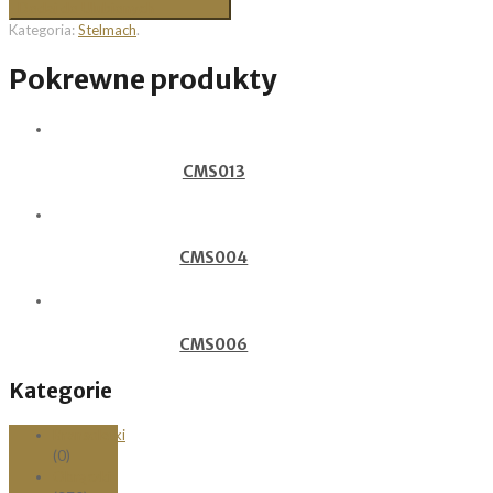
Dodaj do Ulubionych
Kategoria:
Stelmach
.
Pokrewne produkty
CMS013
CMS004
CMS006
Kategorie
Bransoletki
(0)
Obrączki