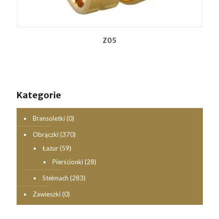
Z05
Kategorie
Bransoletki
(0)
Obrączki
(370)
Łazur
(59)
Pierścionki
(28)
Stelmach
(283)
Zawieszki
(0)