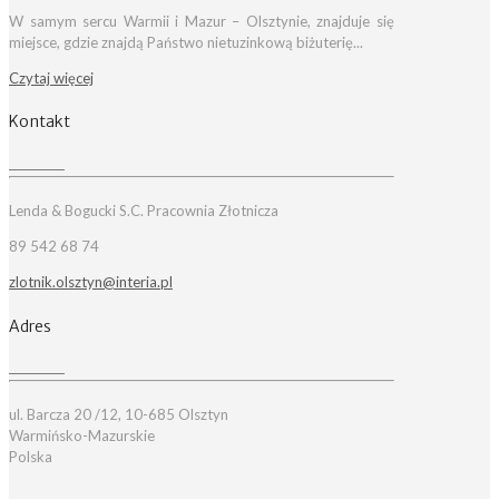
W samym sercu Warmii i Mazur – Olsztynie, znajduje się
miejsce, gdzie znajdą Państwo nietuzinkową biżuterię...
Czytaj więcej
Kontakt
Lenda & Bogucki S.C. Pracownia Złotnicza
89 542 68 74
zlotnik.olsztyn@interia.pl
Adres
ul. Barcza 20 /12, 10-685 Olsztyn
Warmińsko-Mazurskie
Polska