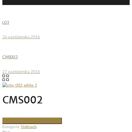
L03
26 października 2016
CMS003
27 października 2016
CMS002
Dodaj do Ulubionych
Kategoria:
Stelmach
.