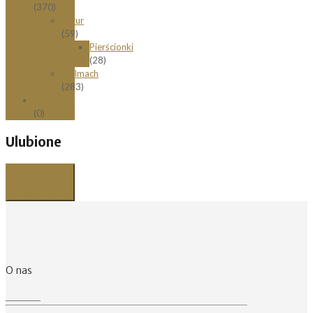
(370)
Łazur
(59)
Pierścionki
(28)
Stelmach
(283)
Zawieszki
(0)
Ulubione
Przeglądaj
listę
ulubionych
O nas