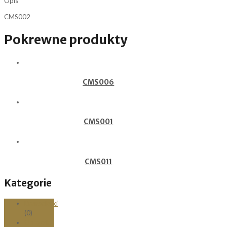
Opis
CMS002
Pokrewne produkty
CMS006
CMS001
CMS011
Kategorie
Bransoletki
(0)
Obrączki