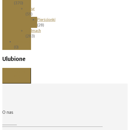
(370)
Łazur
(59)
Pierścionki
(28)
Stelmach
(283)
Zawieszki
(0)
Ulubione
Przeglądaj
listę
ulubionych
O nas