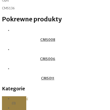
Opis
CMS136
Pokrewne produkty
CMS008
CMS006
CMS011
Kategorie
Bransoletki
(0)
Obrączki