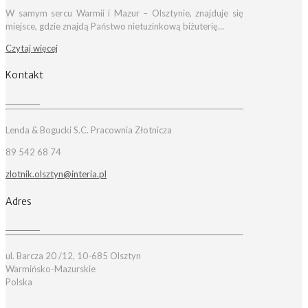
W samym sercu Warmii i Mazur – Olsztynie, znajduje się
miejsce, gdzie znajdą Państwo nietuzinkową biżuterię...
Czytaj więcej
Kontakt
Lenda & Bogucki S.C. Pracownia Złotnicza
89 542 68 74
zlotnik.olsztyn@interia.pl
Adres
ul. Barcza 20 /12, 10-685 Olsztyn
Warmińsko-Mazurskie
Polska