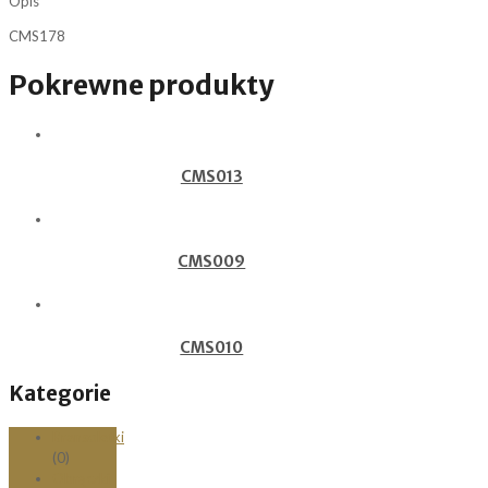
Opis
CMS178
Pokrewne produkty
CMS013
CMS009
CMS010
Kategorie
Bransoletki
(0)
Obrączki