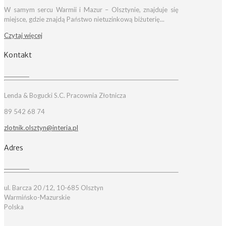
W samym sercu Warmii i Mazur – Olsztynie, znajduje się
miejsce, gdzie znajdą Państwo nietuzinkową biżuterię...
Czytaj więcej
Kontakt
Lenda & Bogucki S.C. Pracownia Złotnicza
89 542 68 74
zlotnik.olsztyn@interia.pl
Adres
ul. Barcza 20 /12, 10-685 Olsztyn
Warmińsko-Mazurskie
Polska