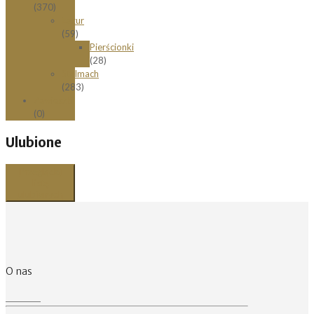
(370)
Łazur
(59)
Pierścionki
(28)
Stelmach
(283)
Zawieszki
(0)
Ulubione
Przeglądaj
listę
ulubionych
O nas