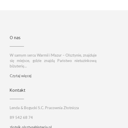
O nas
W samym sercu Warmii i Mazur – Olsztynie, znajduje
się miejsce, gdzie znajdą Państwo nietuzinkową
biżuterię...
Czytaj więcej
Kontakt
Lenda & Bogucki S.C. Pracownia Złotnicza
89 542 68 74
zlotnik.olsztyn@interia.pl