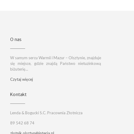
O nas
W samym sercu Warmii i Mazur – Olsztynie, znajduje
się miejsce, gdzie znajdą Państwo nietuzinkową
biżuterię...
Czytaj więcej
Kontakt
Lenda & Bogucki S.C. Pracownia Złotnicza
89 542 68 74
zlotnik.olsztyn@interia.pl