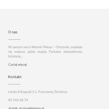
O nas
W samym sercu Warmii i Mazur – Olsztynie, znajduje
się miejsce, gdzie znajdą Państwo nietuzinkową
biżuterię...
Czytaj więcej
Kontakt
Lenda & Bogucki S.C. Pracownia Złotnicza
89 542 68 74
zlotnik.olsztyn@interia.pl