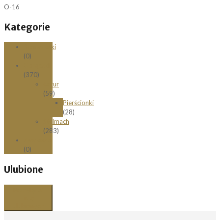
O-16
Kategorie
Bransoletki
(0)
Obrączki
(370)
Łazur
(59)
Pierścionki
(28)
Stelmach
(283)
Zawieszki
(0)
Ulubione
Przeglądaj
listę
ulubionych