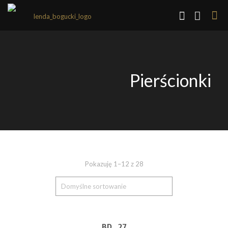
Pierścionki
Pokazuję 1–12 z 28
BD_27