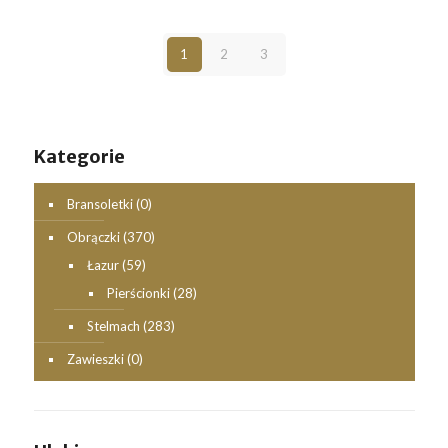
1
2
3
Kategorie
Bransoletki
(0)
Obrączki
(370)
Łazur
(59)
Pierścionki
(28)
Stelmach
(283)
Zawieszki
(0)