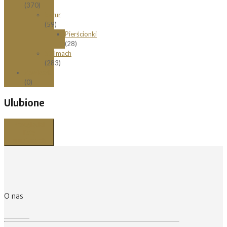
(370)
Łazur
(59)
Pierścionki
(28)
Stelmach
(283)
Zawieszki
(0)
Ulubione
Przeglądaj
listę
ulubionych
O nas