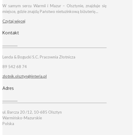
W samym sercu Warmii i Mazur – Olsztynie, znajduje się
miejsce, gdzie znajdą Państwo nietuzinkową biżuterię...
Czytaj więcej
Kontakt
Lenda & Bogucki S.C. Pracownia Złotnicza
89 542 68 74
zlotnik.olsztyn@interia.pl
Adres
ul. Barcza 20 /12, 10-685 Olsztyn
Warmińsko-Mazurskie
Polska