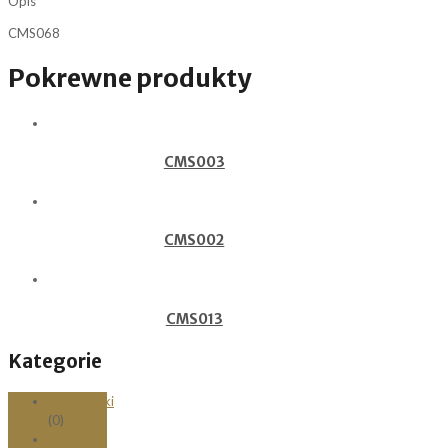
Opis
CMS068
Pokrewne produkty
CMS003
CMS002
CMS013
Kategorie
Bransoletki
(0)
Obrączki