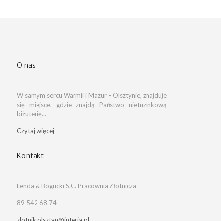
O nas
W samym sercu Warmii i Mazur – Olsztynie, znajduje
się miejsce, gdzie znajdą Państwo nietuzinkową
biżuterię...
Czytaj więcej
Kontakt
Lenda & Bogucki S.C. Pracownia Złotnicza
89 542 68 74
zlotnik.olsztyn@interia.pl