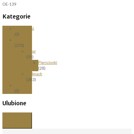
OE-139
Kategorie
Bransoletki
(0)
Obrączki
(370)
Łazur
(59)
Pierścionki
(28)
Stelmach
(283)
Zawieszki
(0)
Ulubione
Przeglądaj
listę
ulubionych