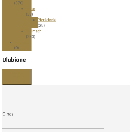
(370)
Łazur
(59)
Pierścionki
(28)
Stelmach
(283)
Zawieszki
(0)
Ulubione
Przeglądaj
listę
ulubionych
O nas