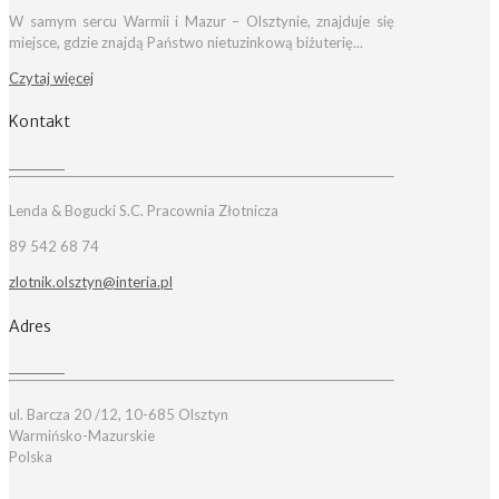
W samym sercu Warmii i Mazur – Olsztynie, znajduje się
miejsce, gdzie znajdą Państwo nietuzinkową biżuterię...
Czytaj więcej
Kontakt
Lenda & Bogucki S.C. Pracownia Złotnicza
89 542 68 74
zlotnik.olsztyn@interia.pl
Adres
ul. Barcza 20 /12, 10-685 Olsztyn
Warmińsko-Mazurskie
Polska