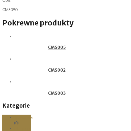
Opis
CMS090
Pokrewne produkty
CMS005
CMS002
CMS003
Kategorie
Bransoletki
(0)
Obrączki