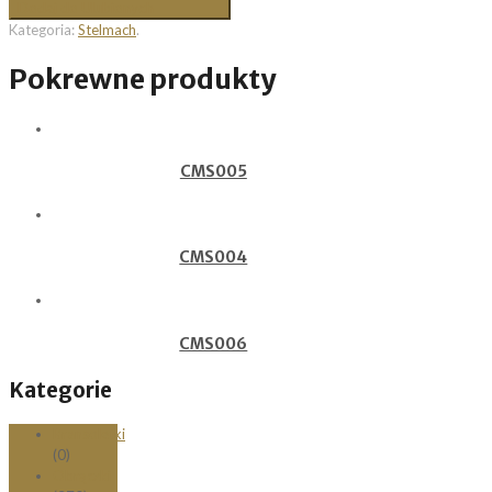
Dodaj do Ulubionych
Kategoria:
Stelmach
.
Pokrewne produkty
CMS005
CMS004
CMS006
Kategorie
Bransoletki
(0)
Obrączki