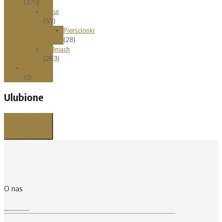
(370)
Łazur
(59)
Pierścionki
(28)
Stelmach
(283)
Zawieszki
(0)
Ulubione
Przeglądaj
listę
ulubionych
O nas