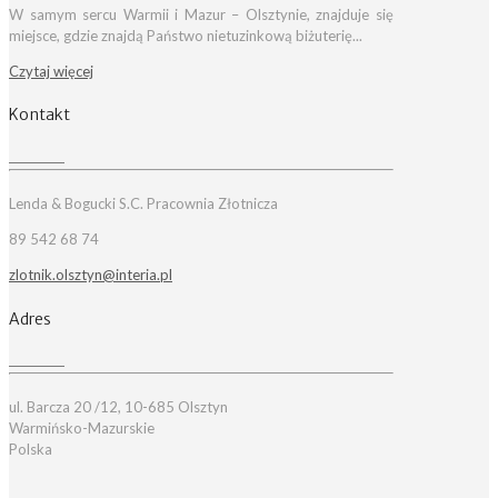
W samym sercu Warmii i Mazur – Olsztynie, znajduje się
miejsce, gdzie znajdą Państwo nietuzinkową biżuterię...
Czytaj więcej
Kontakt
Lenda & Bogucki S.C. Pracownia Złotnicza
89 542 68 74
zlotnik.olsztyn@interia.pl
Adres
ul. Barcza 20 /12, 10-685 Olsztyn
Warmińsko-Mazurskie
Polska