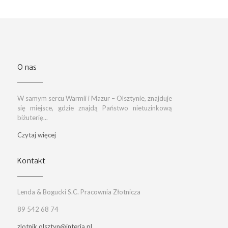
O nas
W samym sercu Warmii i Mazur – Olsztynie, znajduje
się miejsce, gdzie znajdą Państwo nietuzinkową
biżuterię...
Czytaj więcej
Kontakt
Lenda & Bogucki S.C. Pracownia Złotnicza
89 542 68 74
zlotnik.olsztyn@interia.pl